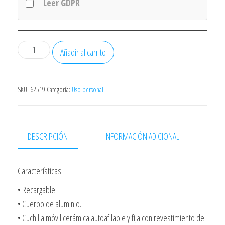
Leer GDPR
Cortapelo
Añadir al carrito
Orbegozo
Ctp2500
Profesional
SKU:
62519
Categoría:
Uso personal
Recargable
Aluminio
Bateria
DESCRIPCIÓN
INFORMACIÓN ADICIONAL
Litio
5h
Características:
17196
cantidad
• Recargable.
• Cuerpo de aluminio.
• Cuchilla móvil cerámica autoafilable y fija con revestimiento de