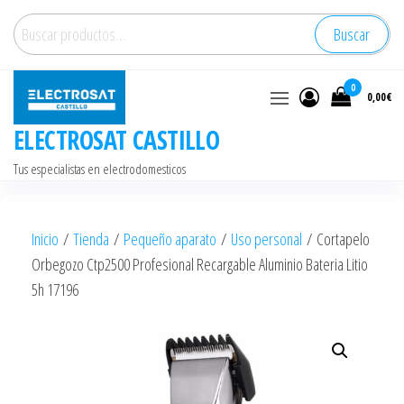
Saltar
Buscar
Buscar
al
por:
contenido
0
0,00€
ELECTROSAT CASTILLO
Tus especialistas en electrodomesticos
Inicio
/
Tienda
/
Pequeño aparato
/
Uso personal
/ Cortapelo
Orbegozo Ctp2500 Profesional Recargable Aluminio Bateria Litio
5h 17196