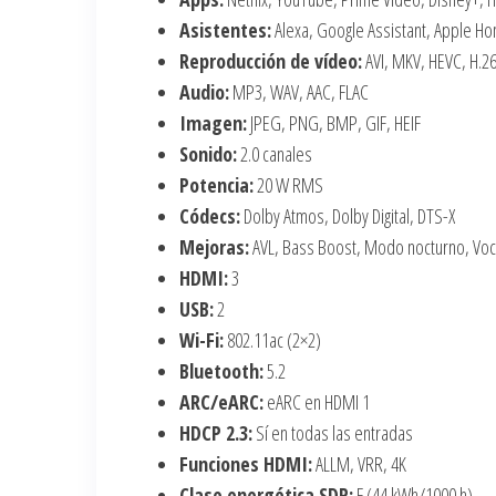
Asistentes:
Alexa, Google Assistant, Apple H
Reproducción de vídeo:
AVI, MKV, HEVC, H.2
Audio:
MP3, WAV, AAC, FLAC
Imagen:
JPEG, PNG, BMP, GIF, HEIF
Sonido:
2.0 canales
Potencia:
20 W RMS
Códecs:
Dolby Atmos, Dolby Digital, DTS-X
Mejoras:
AVL, Bass Boost, Modo nocturno, Voc
HDMI:
3
USB:
2
Wi-Fi:
802.11ac (2×2)
Bluetooth:
5.2
ARC/eARC:
eARC en HDMI 1
HDCP 2.3:
Sí en todas las entradas
Funciones HDMI:
ALLM, VRR, 4K
Clase energética SDR:
F (44 kWh/1000 h)