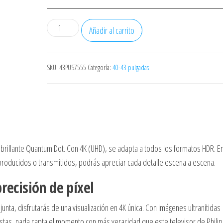
Televisor
Añadir al carrito
Philips
QLED
43PUS7810
SKU:
43PUS7555
Categoría:
40-43 pulgadas
43"/
Ultra
HD
4K/
Smart
r brillante Quantum Dot. Con 4K (UHD), se adapta a todos los formatos HDR. E
TV/
producidos o transmitidos, podrás apreciar cada detalle escena a escena.
WiFi
cantidad
recisión de píxel
nta, disfrutarás de una visualización en 4K única. Con imágenes ultranítidas
stas, nada capta el momento con más veracidad que este televisor de Philip