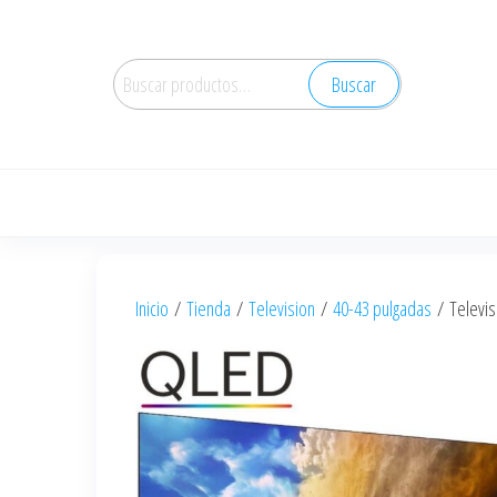
Saltar
al
Buscar
contenido
Buscar
por:
Inicio
/
Tienda
/
Television
/
40-43 pulgadas
/ Televis