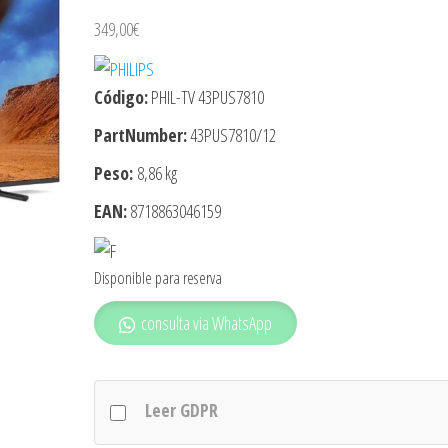
349,00
€
Código:
PHIL-TV 43PUS7810
PartNumber:
43PUS7810/12
Peso:
8,86 kg
EAN:
8718863046159
Disponible para reserva
consulta via WhatsApp
Leer GDPR