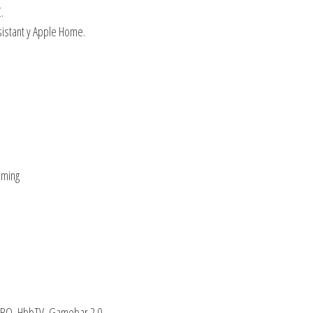
.
sistant y Apple Home.
mming
 HBO, HbbTV, Gamebar 2.0