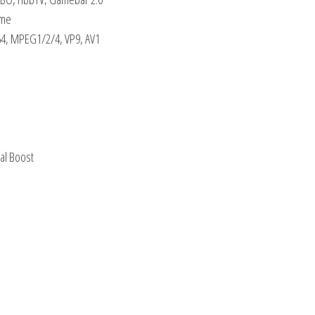
ome
64, MPEG1/2/4, VP9, AV1
al Boost