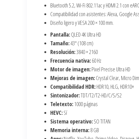
Bluetooth 5.2, Wi-Fi 802.11ac y HDMI 2.1 con eARC
Compatibilidad con asistentes: Alexa, Google As
Diseño ligero y VESA 200 × 100 mm.
Pantalla:
QLED 4K Ultra HD
Tamaño:
43″ (108 cm)
Resolución:
3840 × 2160
Frecuencia nativa:
60 Hz
Motor de imagen:
Pixel Precise Ultra HD
Mejoras de imagen:
Crystal Clear, Micro Di
Compatibilidad HDR:
HDR10, HLG, HDR10+
Sintonizador:
TDT/T2/T2-HD/C/S/S2
Teletexto:
1000 páginas
HEVC:
Sí
Sistema operativo:
SO TITAN
Memoria interna:
8 GB
Apps:
Netflix, YouTube, Prime Video, Disney+,