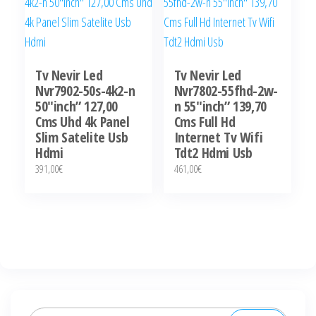
Tv Nevir Led
Tv Nevir Led
Nvr7902-50s-4k2-n
Nvr7802-55fhd-2w-
50″inch” 127,00
n 55″inch” 139,70
Cms Uhd 4k Panel
Cms Full Hd
Slim Satelite Usb
Internet Tv Wifi
Hdmi
Tdt2 Hdmi Usb
391,00
€
461,00
€