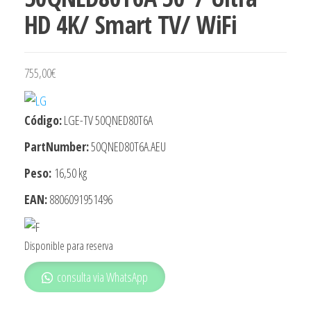
HD 4K/ Smart TV/ WiFi
755,00
€
Código:
LGE-TV 50QNED80T6A
PartNumber:
50QNED80T6A.AEU
Peso:
16,50 kg
EAN:
8806091951496
Disponible para reserva
consulta via WhatsApp