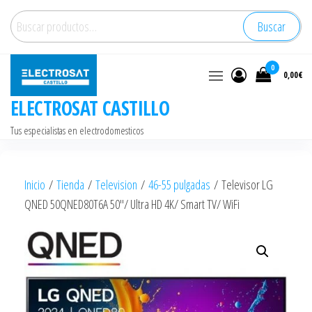
Saltar
Buscar
Buscar
al
por:
contenido
0
0,00€
ELECTROSAT CASTILLO
Tus especialistas en electrodomesticos
Inicio
/
Tienda
/
Television
/
46-55 pulgadas
/ Televisor LG
QNED 50QNED80T6A 50″/ Ultra HD 4K/ Smart TV/ WiFi