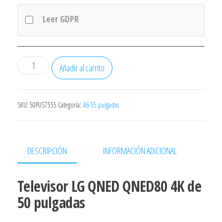
Leer GDPR
Televisor
Añadir al carrito
LG
QNED
50QNED80T6A
SKU:
50PUS7555
Categoría:
46-55 pulgadas
50"/
Ultra
HD
DESCRIPCIÓN
INFORMACIÓN ADICIONAL
4K/
Smart
Televisor LG QNED QNED80 4K de
TV/
50 pulgadas
WiFi
cantidad