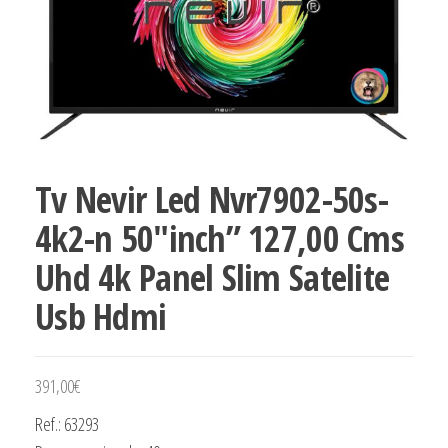
Tv Nevir Led Nvr7902-50s-
4k2-n 50″inch” 127,00 Cms
Uhd 4k Panel Slim Satelite
Usb Hdmi
391,00
€
Ref.: 63293