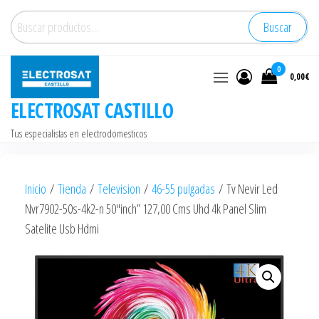
Saltar
Buscar
Buscar
al
por:
contenido
0
0,00€
ELECTROSAT CASTILLO
Tus especialistas en electrodomesticos
Inicio
/
Tienda
/
Television
/
46-55 pulgadas
/ Tv Nevir Led
Nvr7902-50s-4k2-n 50″inch” 127,00 Cms Uhd 4k Panel Slim
Satelite Usb Hdmi