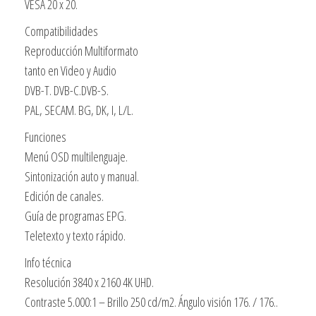
VESA 20 x 20.
Panel
Slim
Compatibilidades
Satelite
Reproducción Multiformato
Usb
tanto en Video y Audio
Hdmi
DVB-T. DVB-C.DVB-S.
cantidad
PAL, SECAM. BG, DK, I, L/L.
Funciones
Menú OSD multilenguaje.
Sintonización auto y manual.
Edición de canales.
Guía de programas EPG.
Teletexto y texto rápido.
Info técnica
Resolución 3840 x 2160 4K UHD.
Contraste 5.000:1 – Brillo 250 cd/m2. Ángulo visión 176. / 176..