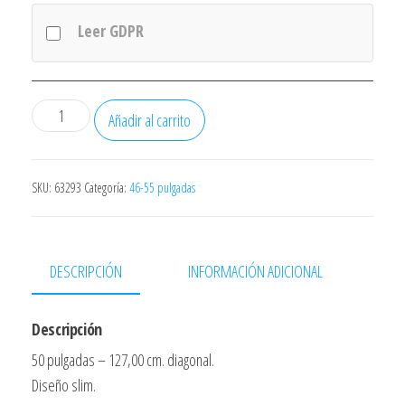
Leer GDPR
Tv
Añadir al carrito
Nevir
Led
Nvr7902-
SKU:
63293
Categoría:
46-55 pulgadas
50s-
4k2-
n
DESCRIPCIÓN
INFORMACIÓN ADICIONAL
50"inch"
127,00
Descripción
Cms
50 pulgadas – 127,00 cm. diagonal.
Uhd
Diseño slim.
4k