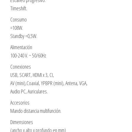
Escaneo progresivo.
Timeshift.
Consumo
=108W.
Standby =0,5W.
Alimentación
100-240 V. ~ 50/60Hz
Conexiones
USB, SCART, HDMI x 3, CI,
AV (mini),Coaxial, YPBPR (mini), Antena, VGA,
Audio PC, Auriculares.
Accesorios
Mando distancia multifunción.
Dimensiones
(ancho x alto x profundo en mm)