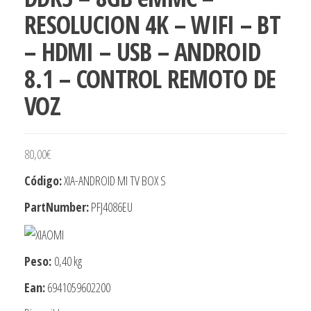
RESOLUCION 4K – WIFI – BT
– HDMI – USB – ANDROID
8.1 – CONTROL REMOTO DE
VOZ
80,00
€
Código:
XIA-ANDROID MI TV BOX S
PartNumber:
PFJ4086EU
Peso:
0,40 kg
Ean:
6941059602200