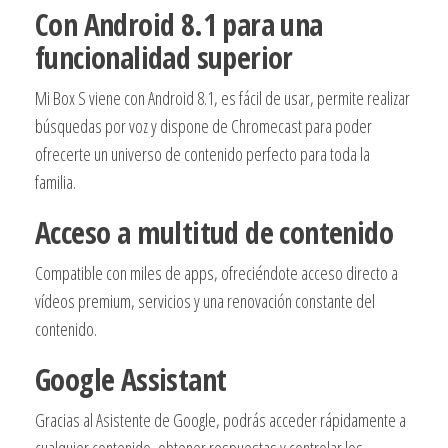
-
Con Android 8.1 para una
QC
funcionalidad superior
-
2GB
Mi Box S viene con Android 8.1, es fácil de usar, permite realizar
DDR3
búsquedas por voz y dispone de Chromecast para poder
-
ofrecerte un universo de contenido perfecto para toda la
8GB
familia.
eMMC
-
Acceso a multitud de contenido
RESOLUCION
Compatible con miles de apps, ofreciéndote acceso directo a
4K
vídeos premium, servicios y una renovación constante del
-
contenido.
WIFI
-
Google Assistant
BT
-
Gracias al Asistente de Google, podrás acceder rápidamente a