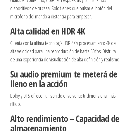
HDMI
cualquier contenido, obtener respuestas y controlar los
-
dispositivos de tu casa. Solo tienes que pulsar el botón del
USB
micrófono del mando a distancia para empezar.
-
Alta calidad en HDR 4K
ANDROID
8.1
Cuenta con la última tecnología HDR 4K y procesamiento 4K de
-
alta velocidad para una reproducción de hasta 60 fps. Disfruta
CONTROL
de una experiencia de visualización de alta definición y realismo.
REMOTO
Su audio premium te meterá de
DE
lleno en la acción
VOZ
cantidad
Dolby y DTS ofrecen un sonido envolvente tridimensional más
nítido.
Alto rendimiento – Capacidad de
almacenamiento