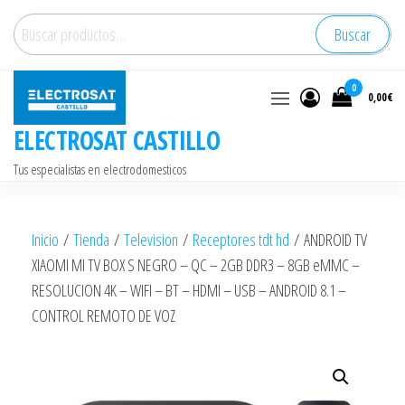
Saltar
Buscar
Buscar
al
por:
contenido
0
0,00€
ELECTROSAT CASTILLO
Tus especialistas en electrodomesticos
Inicio
/
Tienda
/
Television
/
Receptores tdt hd
/ ANDROID TV
XIAOMI MI TV BOX S NEGRO – QC – 2GB DDR3 – 8GB eMMC –
RESOLUCION 4K – WIFI – BT – HDMI – USB – ANDROID 8.1 –
CONTROL REMOTO DE VOZ