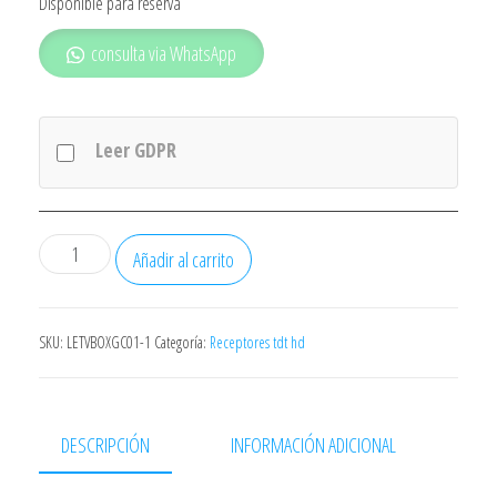
Disponible para reserva
consulta via WhatsApp
Leer GDPR
ANDROID
Añadir al carrito
TV
XIAOMI
MI
SKU:
LETVBOXGC01-1
Categoría:
Receptores tdt hd
TV
BOX
S
DESCRIPCIÓN
INFORMACIÓN ADICIONAL
NEGRO