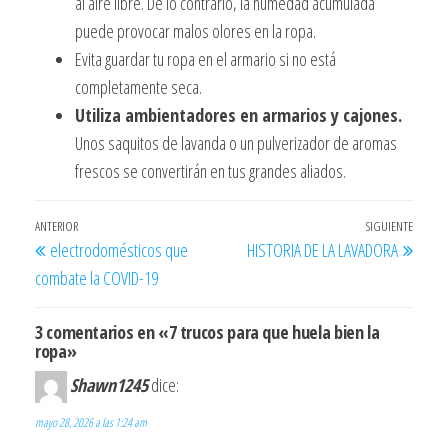
al aire libre. De lo contrario, la humedad acumulada
puede provocar malos olores en la ropa.
Evita guardar tu ropa en el armario si no está
completamente seca.
Utiliza ambientadores en armarios y cajones.
Unos saquitos de lavanda o un pulverizador de aromas
frescos se convertirán en tus grandes aliados.
Navegación
Entrada
ANTERIOR
SIGUIENTE
Entra
electrodomésticos que
HISTORIA DE LA LAVADORA
de
anterior
siguie
combate la COVID-19
entradas
3 comentarios en «7 trucos para que huela bien la
ropa»
Shawn1245
dice:
mayo 28, 2026 a las 1:24 am