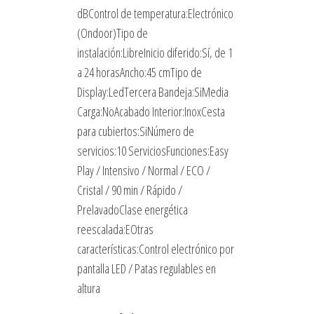
PROGRAMADO
dBControl de temperatura:Electrónico
TERCERA
(Ondoor)Tipo de
BANDEJA
instalación:LibreInicio diferido:Sí, de 1
cantidad
a 24 horasAncho:45 cmTipo de
Display:LedTercera Bandeja:SiMedia
Carga:NoAcabado Interior:InoxCesta
para cubiertos:SiNúmero de
servicios:10 ServiciosFunciones:Easy
Play / Intensivo / Normal / ECO /
Cristal / 90 min / Rápido /
PrelavadoClase energética
reescalada:EOtras
características:Control electrónico por
pantalla LED / Patas regulables en
altura