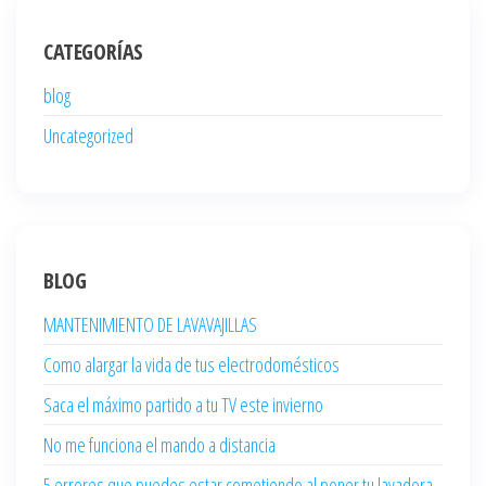
CATEGORÍAS
blog
Uncategorized
BLOG
MANTENIMIENTO DE LAVAVAJILLAS
Como alargar la vida de tus electrodomésticos
Saca el máximo partido a tu TV este invierno
No me funciona el mando a distancia
5 errores que puedes estar cometiendo al poner tu lavadora