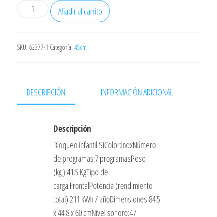
LAVAVAJILLAS
Añadir al carrito
INFINITON
DIW4513X
COLOR
SKU:
62377-1
Categoría:
45cm
INOX
45CMS
10
DESCRIPCIÓN
INFORMACIÓN ADICIONAL
SERVICIOS
8
PRG
Descripción
CLASE
Bloqueo infantil:SiColor:InoxNúmero
E
de programas:7 programasPeso
DISPLAY
(kg.):41.5 KgTipo de
CONTROL
carga:FrontalPotencia (rendimiento
ELECTRONICO
total):211 kWh / añoDimensiones:84.5
INICIO
x 44.8 x 60 cmNivel sonoro:47