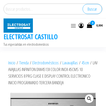
Saltar
Buscar
Buscar
al
por:
contenido
0
0,00€
ELECTROSAT CASTILLO
Tus especialistas en electrodomesticos
Inicio
/
Tienda
/
Electrodomésticos
/
Lavavajillas
/
45cm
/ LAV
AVAJILLAS INFINITON DIW4513X COLOR INOX 45CMS 10
SERVICIOS 8 PRG CLASE E DISPLAY CONTROL ELECTRONICO
INICIO PROGRAMADO TERCERA BANDEJA