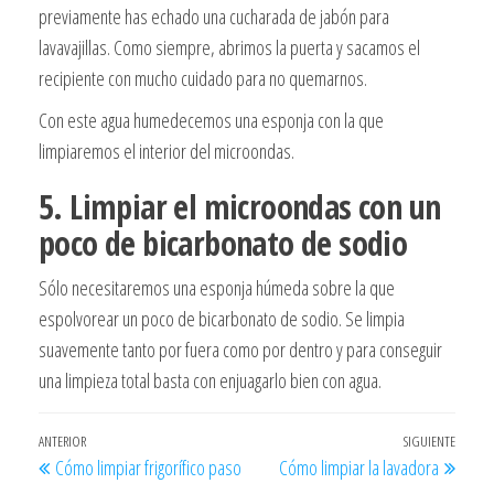
previamente has echado una cucharada de jabón para
lavavajillas. Como siempre, abrimos la puerta y sacamos el
recipiente con mucho cuidado para no quemarnos.
Con este agua humedecemos una esponja con la que
limpiaremos el interior del microondas.
5. Limpiar el microondas con un
poco de bicarbonato de sodio
Sólo necesitaremos una esponja húmeda sobre la que
espolvorear un poco de bicarbonato de sodio. Se limpia
suavemente tanto por fuera como por dentro y para conseguir
una limpieza total basta con enjuagarlo bien con agua.
Navegación
Entrada
ANTERIOR
SIGUIENTE
Entra
Cómo limpiar frigorífico paso
Cómo limpiar la lavadora
de
anterior
siguie