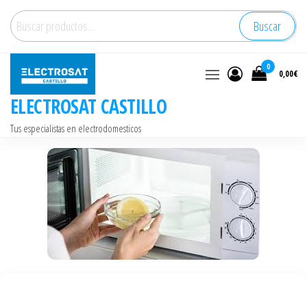
Saltar
Buscar
Buscar
al
por:
contenido
0
0,00€
ELECTROSAT CASTILLO
Tus especialistas en electrodomesticos