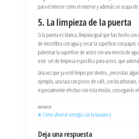
para el interior como el exterior y además se ocupa de 
5. La limpieza de la puerta
Si la puerta es blanca, límpiala igual que has hecho co
de microfibra con agua y secar la superficie con papel,
pulverizar la superficie de acero con una mezcla de agua
este set de limpieza específico para acero, que además i
Una vez que ya esté limpio por dentro, ¿necesitas algun
ejemplo, una taza con posos de café, con bicarbonato, 
especialmente efectivo con esta misión, conseguirás eli
Navegación
Entrada
ANTERIOR
Cómo ahorrar energía con la lavadora
de
anterior
entradas
Deja una respuesta