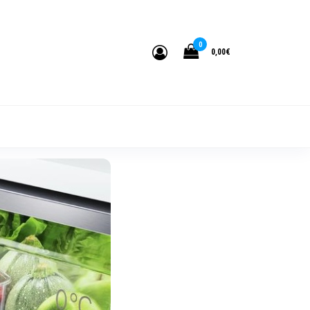
0
0,00€