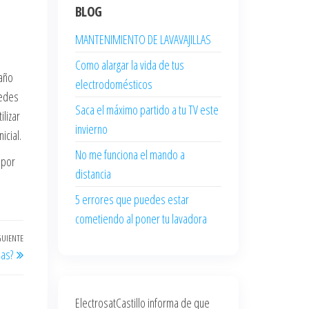
BLOG
MANTENIMIENTO DE LAVAVAJILLAS
Como alargar la vida de tus
paño
electrodomésticos
uedes
Saca el máximo partido a tu TV este
lizar
invierno
icial.
No me funciona el mando a
 por
distancia
5 errores que puedes estar
cometiendo al poner tu lavadora
GUIENTE
Entrada
as?
siguiente
ElectrosatCastillo informa de que