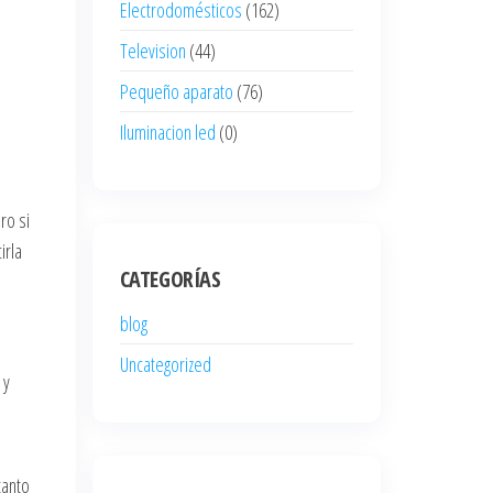
Electrodomésticos
(162)
Television
(44)
Pequeño aparato
(76)
Iluminacion led
(0)
ro si
irla
CATEGORÍAS
blog
Uncategorized
 y
tanto