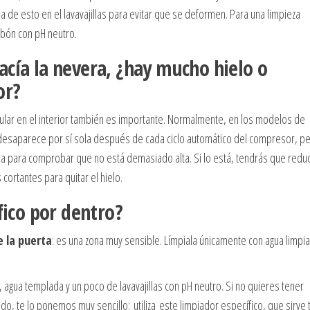
da de esto en el lavavajillas para evitar que se deformen. Para una limpieza
abón con pH neutro.
acía la nevera, ¿hay mucho hielo o
or?
ular en el interior también es importante. Normalmente, en los modelos de
t) desaparece por sí sola después de cada ciclo automático del compresor, pe
 para comprobar que no está demasiado alta. Si lo está, tendrás que reduc
 cortantes para quitar el hielo.
fico por dentro?
 la puerta
: es una zona muy sensible. Límpiala únicamente con agua limpia
 agua templada y un poco de lavavajillas con pH neutro. Si no quieres tener
do, te lo ponemos muy sencillo: utiliza este limpiador específico, que sirve 