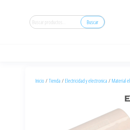
Saltar
al
Buscar
contenido
Buscar
por:
Inicio
/
Tienda
/
Electricidad y electronica
/
Material el