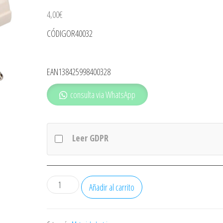
4,00
€
CÓDIGOR40032
EAN138425998400328
consulta via WhatsApp
Leer GDPR
CLAVIJA
Añadir al carrito
DOBLE
CON