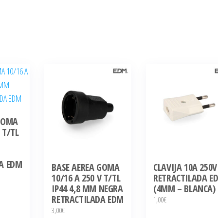
GOMA
 T/TL
A EDM
BASE AEREA GOMA
CLAVIJA 10A 250V
10/16 A 250 V T/TL
RETRACTILADA E
IP44 4,8 MM NEGRA
(4MM – BLANCA)
RETRACTILADA EDM
1,00
€
3,00
€