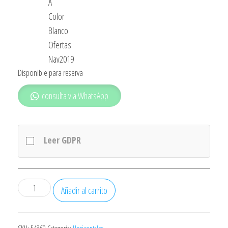
A
Color
Blanco
Ofertas
Nav2019
Disponible para reserva
consulta via WhatsApp
Leer GDPR
Congelador
Añadir al carrito
Ignis
Ce1050
102l