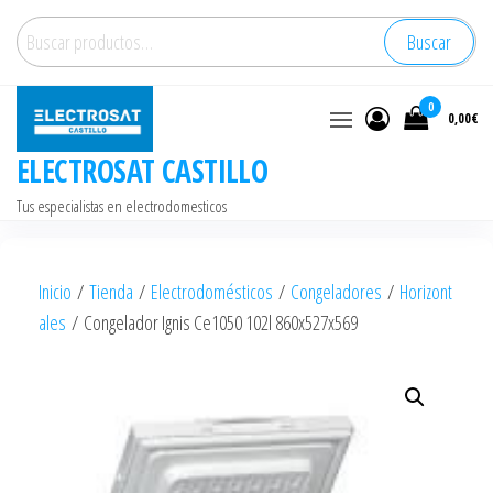
Saltar
Buscar
Buscar
al
por:
contenido
0
0,00€
ELECTROSAT CASTILLO
Tus especialistas en electrodomesticos
Inicio
/
Tienda
/
Electrodomésticos
/
Congeladores
/
Horizont
ales
/ Congelador Ignis Ce1050 102l 860x527x569