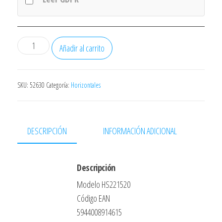
Congelador
Añadir al carrito
Beko
Hs221520
Horizontal
SKU:
52630
Categoría:
Horizontales
75,1x72,5
208l
cantidad
DESCRIPCIÓN
INFORMACIÓN ADICIONAL
Descripción
Modelo HS221520
Código EAN
5944008914615