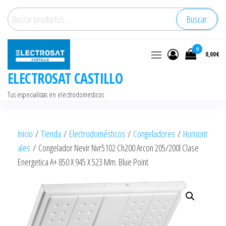
Saltar
Buscar
Buscar
al
por:
contenido
0
0,00€
ELECTROSAT CASTILLO
Tus especialistas en electrodomesticos
Inicio
/
Tienda
/
Electrodomésticos
/
Congeladores
/
Horizont
ales
/ Congelador Nevir Nvr5102 Ch200 Arcon 205/200l Clase
Energetica A+ 850 X 945 X 523 Mm. Blue Point