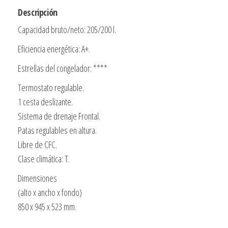
A+
Descripción
850
Capacidad bruto/neto: 205/200 l.
X
945
Eficiencia energética: A+.
X
Estrellas del congelador: ****
523
Termostato regulable.
Mm.
1 cesta deslizante.
Blue
Sistema de drenaje Frontal.
Point
Patas regulables en altura.
cantidad
Libre de CFC.
Clase climática: T.
Dimensiones
(alto x ancho x fondo)
850 x 945 x 523 mm.