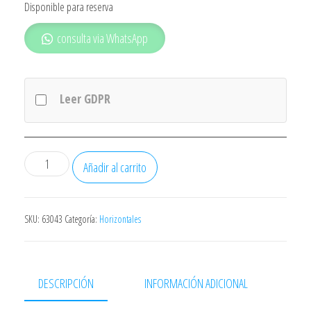
Disponible para reserva
consulta via WhatsApp
Leer GDPR
Congelador
Añadir al carrito
Nevir
Nvr5102
Ch200
SKU:
63043
Categoría:
Horizontales
Arcon
205/200l
Clase
DESCRIPCIÓN
INFORMACIÓN ADICIONAL
Energetica