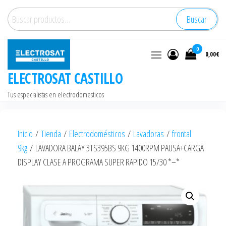
Saltar
Buscar
Buscar
al
por:
contenido
0
0,00€
ELECTROSAT CASTILLO
Tus especialistas en electrodomesticos
Inicio
/
Tienda
/
Electrodomésticos
/
Lavadoras
/
frontal
9kg
/ LAVADORA BALAY 3TS395BS 9KG 1400RPM PAUSA+CARGA
DISPLAY CLASE A PROGRAMA SUPER RAPIDO 15/30 *–*