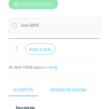
consulta via WhatsApp
Leer GDPR
LAVADORA
Añadir al carrito
BALAY
3TS395BS
9KG
SKU:
BALAY 3TS994B
Categoría:
frontal 9kg
1400RPM
PAUSA+CARGA
DISPLAY
DESCRIPCIÓN
INFORMACIÓN ADICIONAL
CLASE
A
Descripción
PROGRAMA