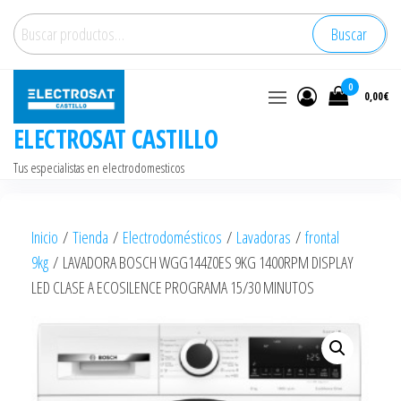
Saltar
Buscar
Buscar
al
por:
contenido
0
0,00€
ELECTROSAT CASTILLO
Tus especialistas en electrodomesticos
Inicio
/
Tienda
/
Electrodomésticos
/
Lavadoras
/
frontal
9kg
/ LAVADORA BOSCH WGG144Z0ES 9KG 1400RPM DISPLAY
LED CLASE A ECOSILENCE PROGRAMA 15/30 MINUTOS