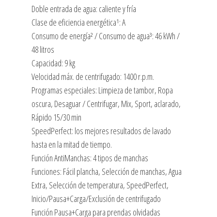
PROGRAMA
Doble entrada de agua: caliente y fría
15/30
Clase de eficiencia energética¹: A
MINUTOS
Consumo de energía² / Consumo de agua³: 46 kWh /
cantidad
48 litros
Capacidad: 9 kg
Velocidad máx. de centrifugado: 1400 r.p.m.
Programas especiales: Limpieza de tambor, Ropa
oscura, Desaguar / Centrifugar, Mix, Sport, aclarado,
Rápido 15/30 min
SpeedPerfect: los mejores resultados de lavado
hasta en la mitad de tiempo.
Función AntiManchas: 4 tipos de manchas
Funciones: Fácil plancha, Selección de manchas, Agua
Extra, Selección de temperatura, SpeedPerfect,
Inicio/Pausa+Carga/Exclusión de centrifugado
Función Pausa+Carga para prendas olvidadas