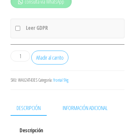
consulta via WhatsApp
Leer GDPR
LAVADORA
Añadir al carrito
BOSCH
WGG144Z0ES
9KG
SKU:
WAU24T43ES
Categoría:
frontal 9kg
1400RPM
DISPLAY
LED
DESCRIPCIÓN
INFORMACIÓN ADICIONAL
CLASE
A
Descripción
ECOSILENCE