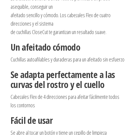
DIRECCIONES
asequible, conseguir un
-
afeitado sencillo y cómodo. Los cabezales Flex de cuatro
CUCHILLAS
direcciones y el sistema
AUTOAFILABLES
de cuchillas CloseCut te garantizan un resultado suave.
CLOSECUT
-
Un afeitado cómodo
CON
CABLE
Cuchillas autoafilables y duraderas para un afeitado sin esfuerzo
-
Se adapta perfectamente a las
RECORTADOR
curvas del rostro y el cuello
DESPLEGABLE
-
Cabezales Flex de 4 direcciones para afeitar fácilmente todos
MANGO
los contornos
ERG
Fácil de usar
cantidad
Se abre al tocar un botón y tiene un cepillo de limpieza