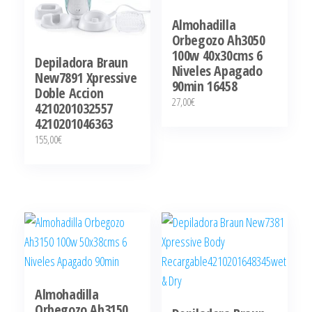
Almohadilla
Orbegozo Ah3050
100w 40x30cms 6
Depiladora Braun
Niveles Apagado
New7891 Xpressive
90min 16458
Doble Accion
27,00
€
4210201032557
4210201046363
155,00
€
Almohadilla
Orbegozo Ah3150