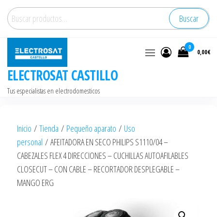
Saltar
Buscar
Buscar
al
por:
contenido
0
0,00€
ELECTROSAT CASTILLO
Tus especialistas en electrodomesticos
Inicio
/
Tienda
/
Pequeño aparato
/
Uso
personal
/ AFEITADORA EN SECO PHILIPS S1110/04 –
CABEZALES FLEX 4 DIRECCIONES – CUCHILLAS AUTOAFILABLES
CLOSECUT – CON CABLE – RECORTADOR DESPLEGABLE –
MANGO ERG