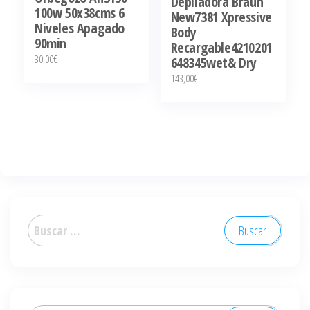
Depiladora Braun
100w 50x38cms 6
New7381 Xpressive
Niveles Apagado
Body
90min
Recargable4210201
30,00
€
648345wet& Dry
143,00
€
Buscar: