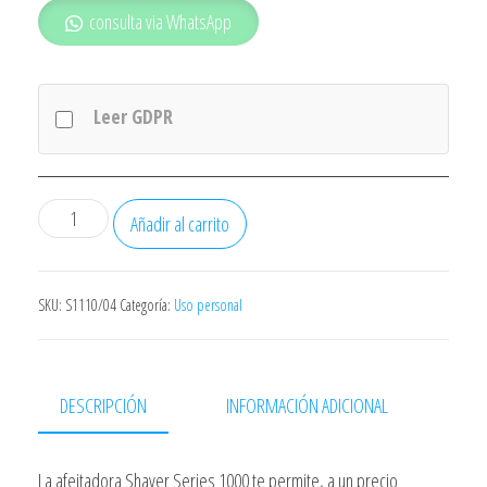
consulta via WhatsApp
Leer GDPR
AFEITADORA
Añadir al carrito
EN
SECO
PHILIPS
SKU:
S1110/04
Categoría:
Uso personal
S1110/04
-
CABEZALES
DESCRIPCIÓN
INFORMACIÓN ADICIONAL
FLEX
4
La afeitadora Shaver Series 1000 te permite, a un precio