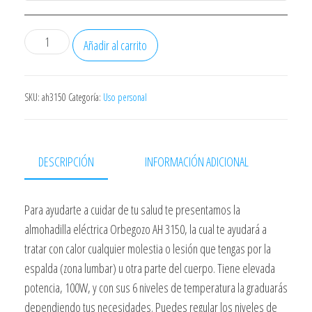
Almohadilla
Añadir al carrito
Orbegozo
Ah3150
100w
SKU:
ah3150
Categoría:
Uso personal
50x38cms
6
Niveles
DESCRIPCIÓN
INFORMACIÓN ADICIONAL
Apagado
90min
Para ayudarte a cuidar de tu salud te presentamos la
cantidad
almohadilla eléctrica Orbegozo AH 3150, la cual te ayudará a
tratar con calor cualquier molestia o lesión que tengas por la
espalda (zona lumbar) u otra parte del cuerpo. Tiene elevada
potencia, 100W, y con sus 6 niveles de temperatura la graduarás
dependiendo tus necesidades. Puedes regular los niveles de