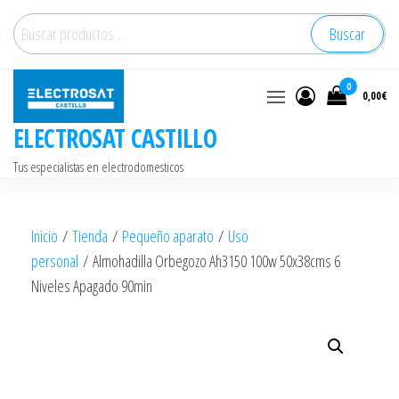
Saltar
Buscar
Buscar
al
por:
contenido
0
0,00€
ELECTROSAT CASTILLO
Tus especialistas en electrodomesticos
Inicio
/
Tienda
/
Pequeño aparato
/
Uso
personal
/ Almohadilla Orbegozo Ah3150 100w 50x38cms 6
Niveles Apagado 90min