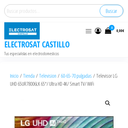
Saltar
Buscar
Buscar
al
por:
contenido
0
0,00€
ELECTROSAT CASTILLO
Tus especialistas en electrodomesticos
Inicio
/
Tienda
/
Television
/
60-65-70 pulgadas
/ Televisor LG
UHD 65UR78006LK 65″/ Ultra HD 4K/ Smart TV/ WiFi