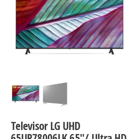
Televisor LG UHD
65UR78006LK 65″/ Ultra HD