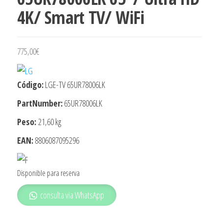
4K/ Smart TV/ WiFi
775,00
€
Código:
LGE-TV 65UR78006LK
PartNumber:
65UR78006LK
Peso:
21,60 kg
EAN:
8806087095296
Disponible para reserva
consulta via WhatsApp