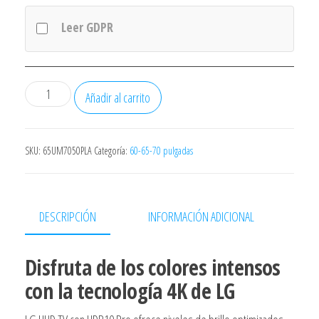
Leer GDPR
Televisor
Añadir al carrito
LG
UHD
65UR78006LK
SKU:
65UM7050PLA
Categoría:
60-65-70 pulgadas
65"/
Ultra
HD
DESCRIPCIÓN
INFORMACIÓN ADICIONAL
4K/
Smart
Disfruta de los colores intensos
TV/
con la tecnología 4K de LG
WiFi
cantidad