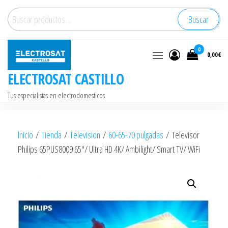
Saltar
Buscar
Buscar
al
por:
contenido
0
0,00€
ELECTROSAT CASTILLO
Tus especialistas en electrodomesticos
Inicio
/
Tienda
/
Television
/
60-65-70 pulgadas
/ Televisor
Philips 65PUS8009 65″/ Ultra HD 4K/ Ambilight/ Smart TV/ WiFi