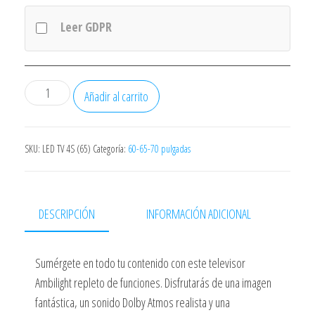
Leer GDPR
Televisor
Añadir al carrito
Philips
65PUS8009
65"/
SKU:
LED TV 4S (65)
Categoría:
60-65-70 pulgadas
Ultra
HD
4K/
DESCRIPCIÓN
INFORMACIÓN ADICIONAL
Ambilight/
Smart
Sumérgete en todo tu contenido con este televisor
TV/
Ambilight repleto de funciones. Disfrutarás de una imagen
WiFi
fantástica, un sonido Dolby Atmos realista y una
cantidad