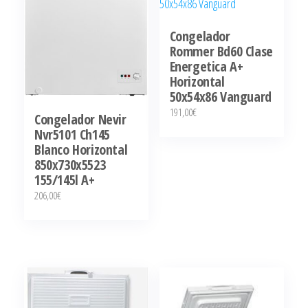
Congelador
Rommer Bd60 Clase
Energetica A+
Horizontal
50x54x86 Vanguard
191,00
€
Congelador Nevir
Nvr5101 Ch145
Blanco Horizontal
850x730x5523
155/145l A+
206,00
€