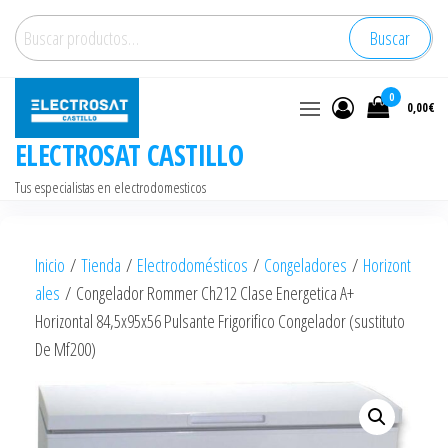
Saltar
Buscar
Buscar
al
por:
contenido
0
0,00€
ELECTROSAT CASTILLO
Tus especialistas en electrodomesticos
Inicio
/
Tienda
/
Electrodomésticos
/
Congeladores
/
Horizont
ales
/ Congelador Rommer Ch212 Clase Energetica A+
Horizontal 84,5x95x56 Pulsante Frigorifico Congelador (sustituto
De Mf200)