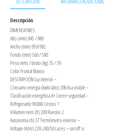
DESCRIPCIÓN
INFORMACIÓN ADICIONAL
84,5x95x56
Pulsante
Descripción
Frigorifico
DIMENSIONES
Congelador
Alto (mm) 845 / 880
(sustituto
Ancho (mm) 950/982
De
Fondo (mm) 560 / 580
Mf200)
Peso neto / bruto (kg) 35 / 39
cantidad
Color Frontal Blanco
DESCRIPCIÓN Luz interior –
Consumo energia (kwh/año) 208 Asa visible –
Clasificación energética A+ Cierre seguridad –
Refrigerante R600A Cestos 1
Volumen neto (lt) 200 Ruedas 2
Autonomia (h) 37 Termómetro exterior –
Voltage (V(Hz) 220-240/50 Luces – on/off si