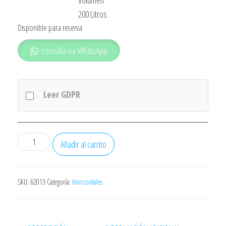
Volumen
200 Litros
Disponible para reserva
consulta via WhatsApp
Leer GDPR
Congelador
Añadir al carrito
Rommer
Ch212
Clase
SKU:
62013
Categoría:
Horizontales
Energetica
A+
Horizontal