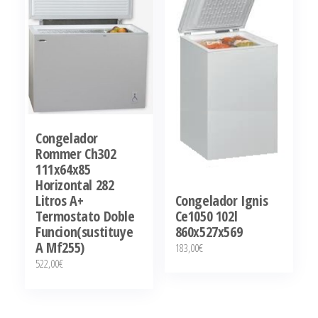
Congelador
Rommer Ch302
111x64x85
Horizontal 282
Congelador Ignis
Litros A+
Ce1050 102l
Termostato Doble
860x527x569
Funcion(sustituye
A Mf255)
183,00
€
522,00
€