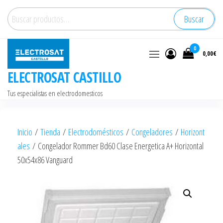
Saltar
Buscar
Buscar
al
por:
contenido
0
0,00€
ELECTROSAT CASTILLO
Tus especialistas en electrodomesticos
Inicio
/
Tienda
/
Electrodomésticos
/
Congeladores
/
Horizont
ales
/ Congelador Rommer Bd60 Clase Energetica A+ Horizontal
50x54x86 Vanguard