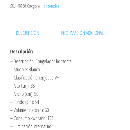
Clase
SKU:
48768
Categoría:
Horizontales
Energetica
A+
Horizontal
DESCRIPCIÓN
INFORMACIÓN ADICIONAL
50x54x86
Vanguard
Descripción
cantidad
– Descripción: Congelador horizontal
– Mueble: Blanco
– Clasificación energética: A+
– Alto (cm): 86
– Ancho (cm): 50
– Fondo (cm): 54
– Volumen neto (lt): 60
– Consumo kwh/año: 153
– Iluminación interna: no