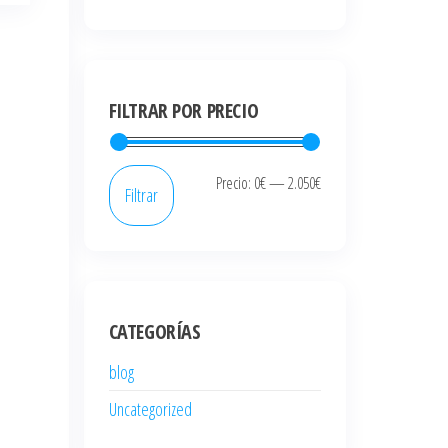
FILTRAR POR PRECIO
Precio
Precio
Precio:
0€
—
2.050€
Filtrar
mínimo
máximo
CATEGORÍAS
blog
Uncategorized