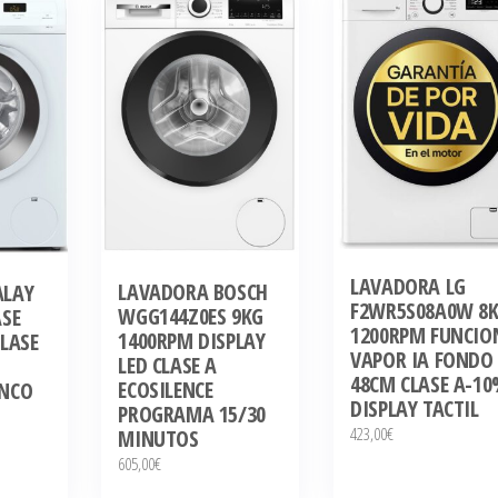
LAVADORA LG
LAVADORA BOSCH
ALAY
F2WR5S08A0W 8
WGG144Z0ES 9KG
ASE
1200RPM FUNCIO
1400RPM DISPLAY
CLASE
VAPOR IA FONDO
LED CLASE A
48CM CLASE A-1
ECOSILENCE
ANCO
DISPLAY TACTIL
PROGRAMA 15/30
423,00
€
MINUTOS
605,00
€