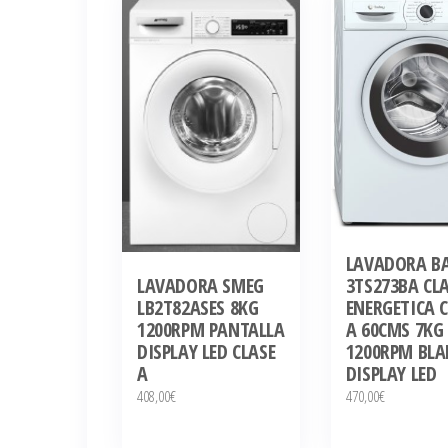
últimos
LAVADORA B
LAVADORA SMEG
3TS273BA CL
LB2T82ASES 8KG
ENERGETICA 
1200RPM PANTALLA
A 60CMS 7KG
DISPLAY LED CLASE
1200RPM BL
A
DISPLAY LED
408,00
€
470,00
€