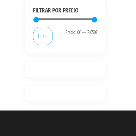
FILTRAR POR PRECIO
Precio
Precio
Precio:
0€
—
2.050€
Filtrar
mínimo
máximo