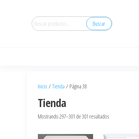
Saltar
al
Buscar
contenido
Buscar
por:
Inicio
/
Tienda
/ Página 38
Tienda
Ordenado
Mostrando 297–301 de 301 resultados
por
los