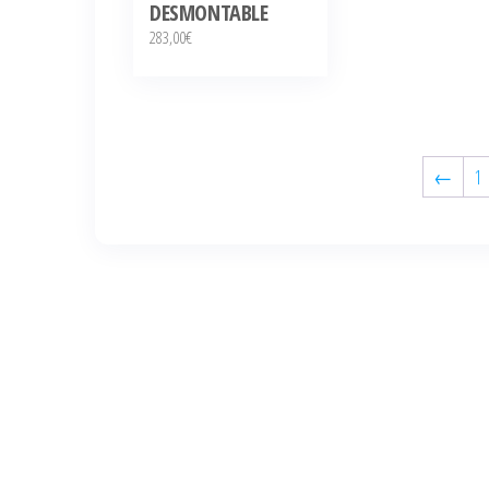
DESMONTABLE
283,00
€
←
1