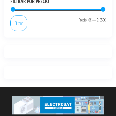
FILTRAR POR PRECIO
Precio
Precio
Precio:
0€
—
2.050€
Filtrar
mínim
máxi