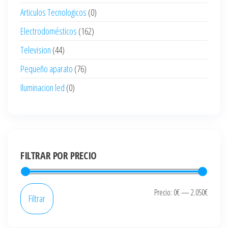
Articulos Tecnologicos
(0)
Electrodomésticos
(162)
Television
(44)
Pequeño aparato
(76)
Iluminacion led
(0)
FILTRAR POR PRECIO
Precio
Precio
Precio:
0€
—
2.050€
Filtrar
mínim
máxi