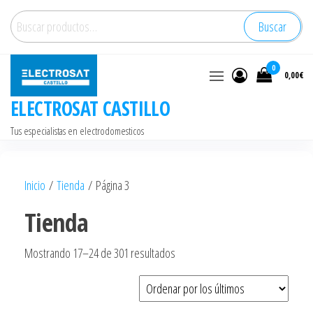
Saltar
Buscar
Buscar
al
por:
contenido
0
0,00€
ELECTROSAT CASTILLO
Tus especialistas en electrodomesticos
Inicio
/
Tienda
/ Página 3
Tienda
Ordenado
Mostrando 17–24 de 301 resultados
por
los
últimos