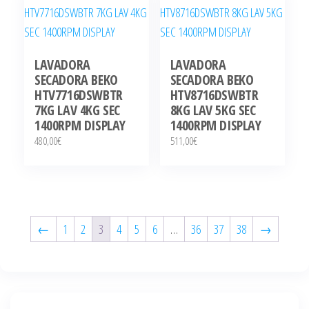
LAVADORA
LAVADORA
SECADORA BEKO
SECADORA BEKO
HTV7716DSWBTR
HTV8716DSWBTR
7KG LAV 4KG SEC
8KG LAV 5KG SEC
1400RPM DISPLAY
1400RPM DISPLAY
480,00
€
511,00
€
←
1
2
3
4
5
6
…
36
37
38
→